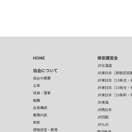
HOME
保安講習会
JR北海道
協会について
JR東日本［資格認定
協会の概要
JR東日本［10条在・
沿革
JR東日本［10条在・
役員・理事
JR東日本［10条幹
組織
JR東海
会員構成
JR西日本
業務内容
JR四国
表彰
JR九州
資格認定・教育
西武鉄道