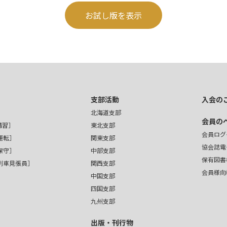
お試し版を表示
支部活動
入会の
北海道支部
会員の
講習］
東北支部
会員ログ
運転］
関東支部
協会誌電
保守］
中部支部
保有図書
・列車見張員］
関西支部
会員様向
中国支部
四国支部
九州支部
出版・刊行物